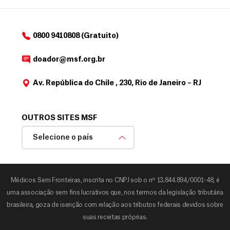
0800 9410808 (Gratuito)
doador@msf.org.br
Av. República do Chile , 230, Rio de Janeiro – RJ
OUTROS SITES MSF
Selecione o país
Médicos Sem Fronteiras, inscrita no CNPJ sob o nº 13.844.894/0001-48, é
uma associação sem fins lucrativos que, nos termos da legislação tributária
brasileira, goza de isenção com relação aos tributos federais devidos sobre
suas receitas próprias.