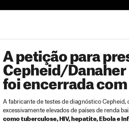
B
u
B
s
u
c
s
a
c
r
a
A petição para pre
r
Cepheid/Danaher p
foi encerrada com
A fabricante de testes de diagnóstico Cepheid,
excessivamente elevados de países de renda ba
como tuberculose, HIV, hepatite, Ebola e I