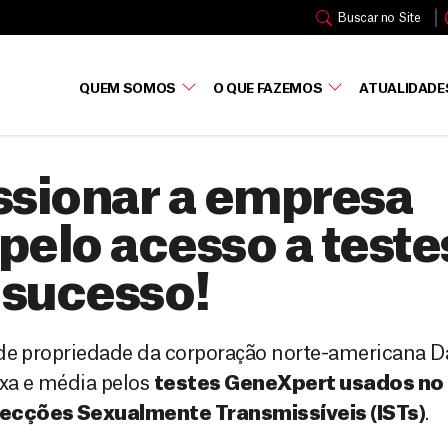
Buscar no Site
QUEM SOMOS
O QUE FAZEMOS
ATUALIDADE
ssionar a empresa
elo acesso a teste
 sucesso!
 de propriedade da corporação norte-americana D
ixa e média pelos
testes GeneXpert usados no
nfecções Sexualmente Transmissíveis (ISTs)
.