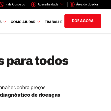
Fale Conosco
Acessibilidade
Área do doador
DOE AGORA
S
COMO AJUDAR
TRABALHE
s para todos
anaher, cobra preços
 diagnóstico de doenças