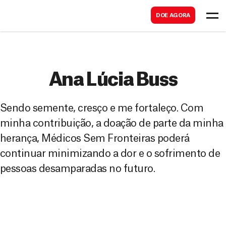
B
s
DOE AGORA
u
c
s
a
c
r
a
Ana Lúcia Buss
r
Sendo semente, cresço e me fortaleço. Com
minha contribuição, a doação de parte da minha
herança, Médicos Sem Fronteiras poderá
continuar minimizando a dor e o sofrimento de
pessoas desamparadas no futuro.