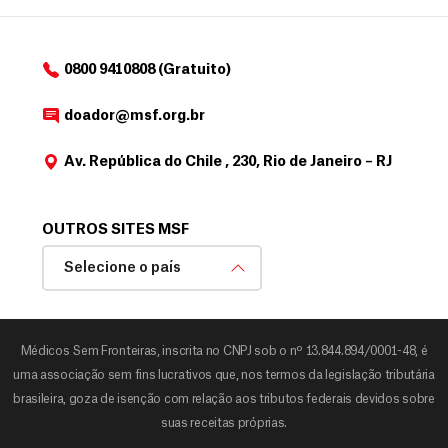
0800 9410808 (Gratuito)
doador@msf.org.br
Av. República do Chile , 230, Rio de Janeiro – RJ
OUTROS SITES MSF
Selecione o país
Médicos Sem Fronteiras, inscrita no CNPJ sob o nº 13.844.894/0001-48, é
uma associação sem fins lucrativos que, nos termos da legislação tributária
brasileira, goza de isenção com relação aos tributos federais devidos sobre
suas receitas próprias.