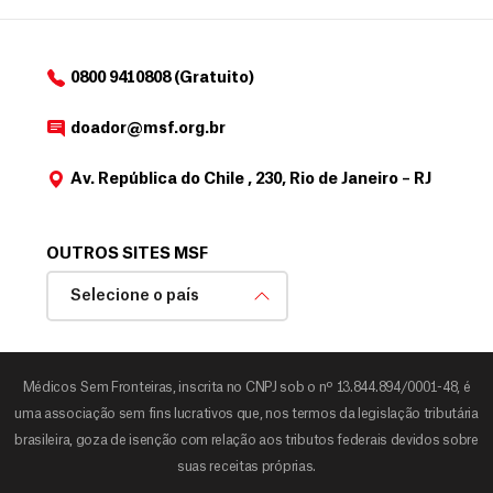
0800 9410808 (Gratuito)
doador@msf.org.br
Av. República do Chile , 230, Rio de Janeiro – RJ
OUTROS SITES MSF
Selecione o país
Médicos Sem Fronteiras, inscrita no CNPJ sob o nº 13.844.894/0001-48, é
uma associação sem fins lucrativos que, nos termos da legislação tributária
brasileira, goza de isenção com relação aos tributos federais devidos sobre
suas receitas próprias.