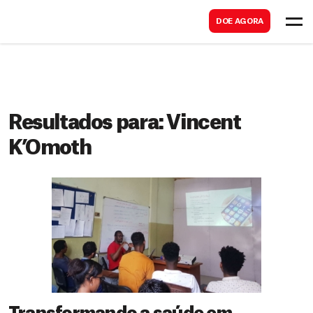
B
s
DOE AGORA
u
c
s
a
c
r
a
r
Resultados para:
Vincent
K’Omoth