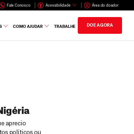
Fale Conosco
Acessibilidade
Área do doador
DOE AGORA
S
COMO AJUDAR
TRABALHE
Nigéria
e aprecio
tos políticos ou