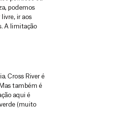
eza, podemos
ivre, ir aos
. A limitação
a. Cross River é
o. Mas também é
ação aqui é
 verde (muito