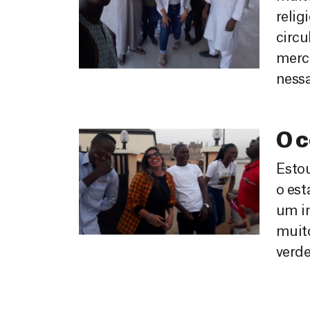
relig
circu
merca
nessa
O c
Estou
o est
um im
muito
verde