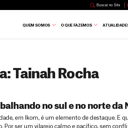
Buscar no Site
QUEM SOMOS
O QUE FAZEMOS
ATUALIDADE
a:
Tainah Rocha
balhando no sul e no norte da 
dade, em Ikom, é um elemento de destaque. E qu
. Por ser um vilarejo calmo e pacífico, sem confli