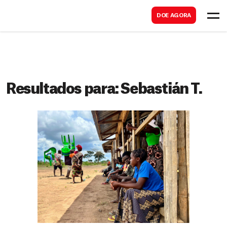
B
s
DOE AGORA
u
c
s
a
c
r
a
r
Resultados para:
Sebastián T.