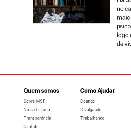
Há do
no ca
maior
psico
logo 
de vi
Quem somos
Como Ajudar
Sobre MSF
Doando
Nossa história
Divulgando
Transparência
Trabalhando
Contato