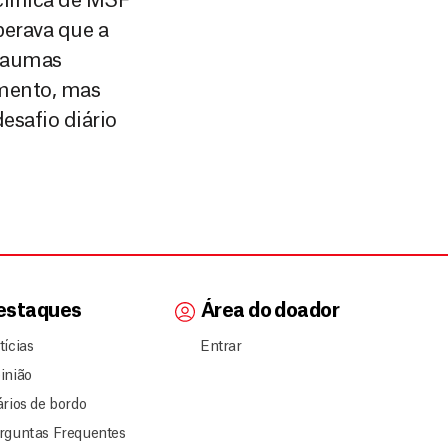
clínica de MSF
perava que a
traumas
amento, mas
esafio diário
estaques
Área do doador
tícias
Entrar
inião
ários de bordo
rguntas Frequentes