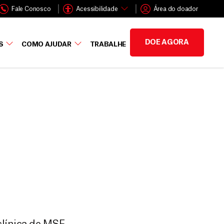
Fale Conosco
Acessibilidade
Área do doador
DOE AGORA
S
COMO AJUDAR
TRABALHE