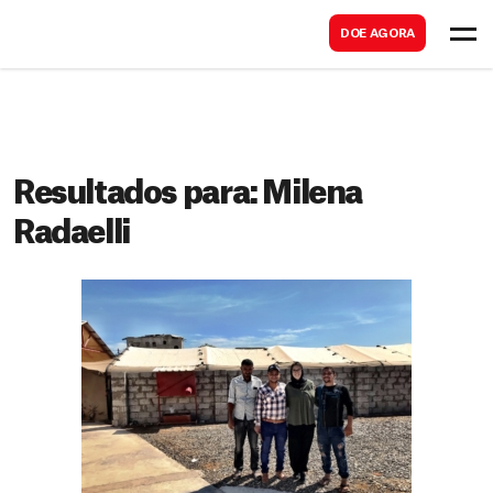
B
s
DOE AGORA
u
c
s
a
c
r
a
r
Resultados para:
Milena
Radaelli