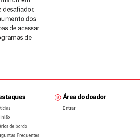
iminuir em
 desafiador.
o aumento dos
oas de acessar
rogramas de
estaques
Área do doador
tícias
Entrar
inião
ários de bordo
rguntas Frequentes