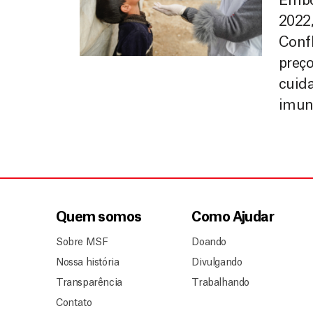
Embo
2022,
Confl
preço
cuid
imuni
Quem somos
Como Ajudar
Sobre MSF
Doando
Nossa história
Divulgando
Transparência
Trabalhando
Contato