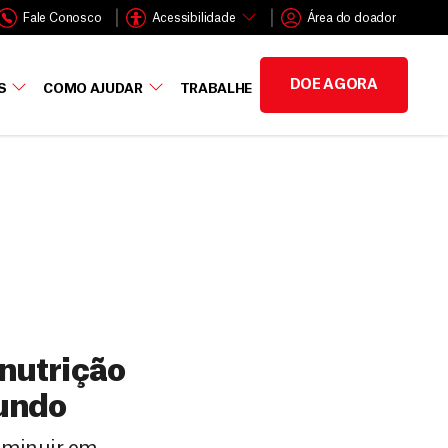
Fale Conosco
Acessibilidade
Área do doador
DOE AGORA
S
COMO AJUDAR
TRABALHE
nutrição
mundo