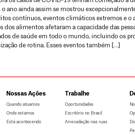
ra os casos de COVID-19 tenham começado a d
 o ano ainda assim se mostrou excepcionalmente
itos contínuos, eventos climáticos extremos e 
s dos alimentos afetaram a capacidade das pess
ados de saúde em todo o mundo, incluindo os p
zação de rotina. Esses eventos também […]
Nossas Ações
Trabalhe
D
Quando atuamos
Oportunidades
No
Onde estamos
Escritório no Brasil
Op
Está acontecendo
Arrecadação nas ruas
Di
Pe