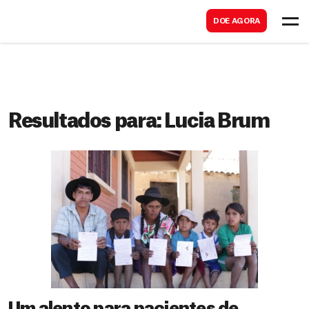
B
s
DOE AGORA
u
c
s
a
c
r
a
r
Resultados para:
Lucia Brum