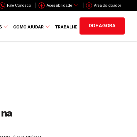
Fale Conosco
Acessibilidade
Área do doador
DOE AGORA
S
COMO AJUDAR
TRABALHE
 na