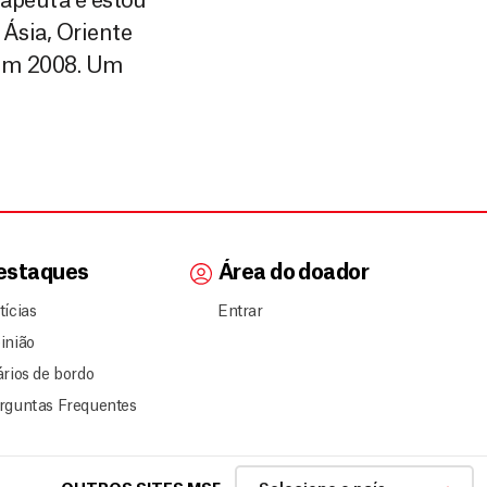
rapeuta e estou
 Ásia, Oriente
 em 2008. Um
estaques
Área do doador
tícias
Entrar
inião
ários de bordo
rguntas Frequentes