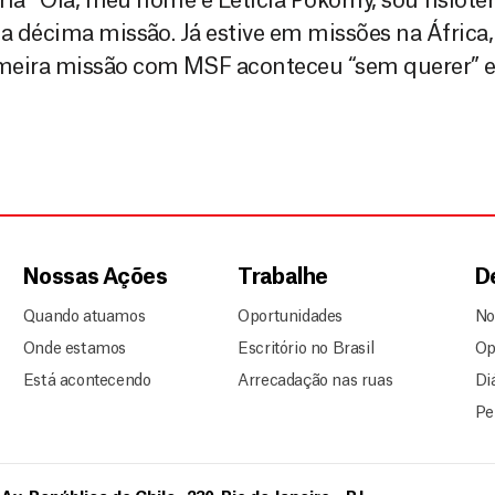
éria Olá, meu nome é Leticia Pokorny, sou fisiote
a décima missão. Já estive em missões na África,
imeira missão com MSF aconteceu “sem querer”
Nossas Ações
Trabalhe
D
Quando atuamos
Oportunidades
No
Onde estamos
Escritório no Brasil
Op
Está acontecendo
Arrecadação nas ruas
Di
Pe