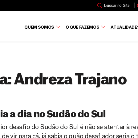
Buscar no Site
QUEM SOMOS
O QUE FAZEMOS
ATUALIDADE
a:
Andreza Trajano
ia a dia no Sudão do Sul
or desafio do Sudão do Sul é não se atentar à re
 de vir para cá, já sabia o quão desafiador seria o 