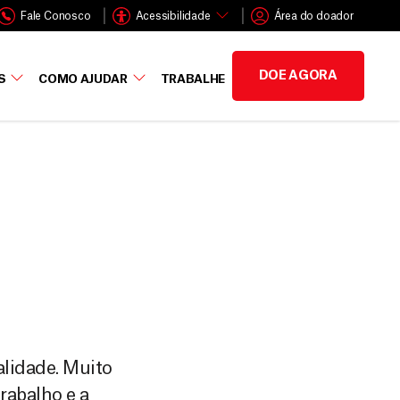
Fale Conosco
Acessibilidade
Área do doador
DOE AGORA
S
COMO AJUDAR
TRABALHE
alidade. Muito
trabalho e a