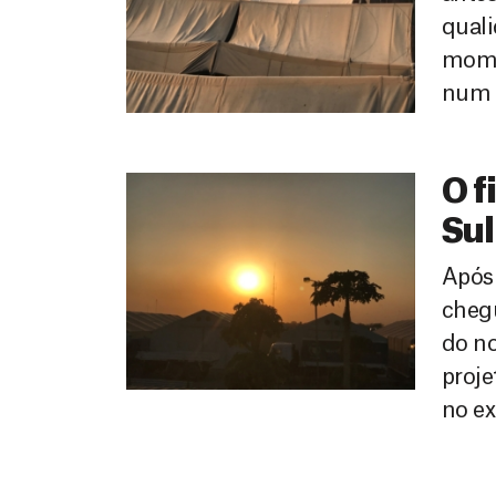
quali
mome
num 
O f
Sul
Após 
chegu
do no
proje
no ex