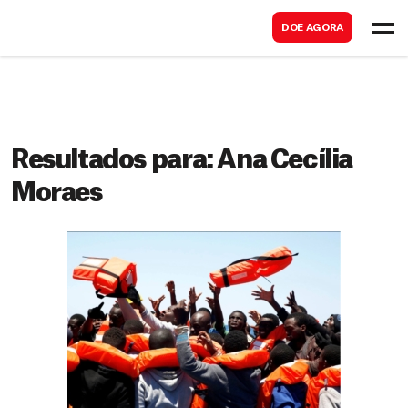
B
s
DOE AGORA
u
c
s
a
c
r
a
r
Resultados para:
Ana Cecília
Moraes