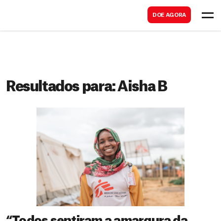
B
s
DOE AGORA
u
c
s
a
c
r
a
r
Resultados para:
Aisha B