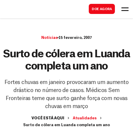
B
s
DOE AGORA
u
c
s
a
c
r
Notícias
15 fevereiro, 2007
a
r
Surto de cólera em Luanda
completa um ano
Fortes chuvas em janeiro provocaram um aumento
drástico no número de casos. Médicos Sem
Fronteiras teme que surto ganhe força com novas
chuvas em março
VOCÊ ESTÁ AQUI
Atualidades
Surto de cólera em Luanda completa um ano