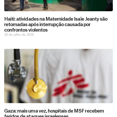
Haiti: atividades na Maternidade Isaïe Jeanty são
retomadas após interrupção causada por
confrontos violentos
30 de julho de 2026
D
São as
doações
o
constantes
a
de pessoas
ç
como você
Gaza: mais uma vez, hospitais de MSF recebem
que nos
ã
feridos de ataques israelenses