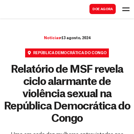
B
s
DOE AGORA
u
c
s
a
c
r
Notícias
13 agosto, 2024
a
r
REPÚBLICA DEMOCRÁTICA DO CONGO
Relatório de MSF revela
ciclo alarmante de
violência sexual na
República Democrática do
Congo