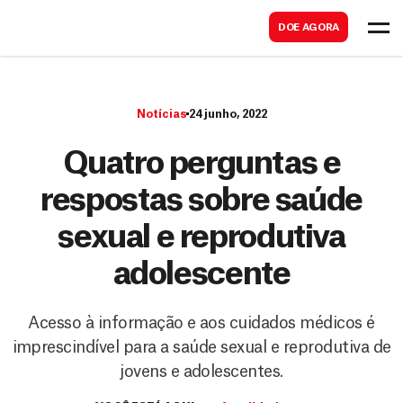
B
s
DOE AGORA
u
c
s
a
c
r
Notícias
24 junho, 2022
a
r
Quatro perguntas e
respostas sobre saúde
sexual e reprodutiva
adolescente
Acesso à informação e aos cuidados médicos é
imprescindível para a saúde sexual e reprodutiva de
jovens e adolescentes.