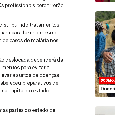
Os profissionais percorrerão
distribuindo tratamentos
epara para fazer o mesmo
 de casos de malária nos
Doação
ação deslocada dependerá da
Você pode
limentos para evitar a
maneiras, 
evar a surtos de doenças
valor que de
COMO 
tabeleceu preparativos de
LE
Doaçã
 na capital do estado,
mas partes do estado de