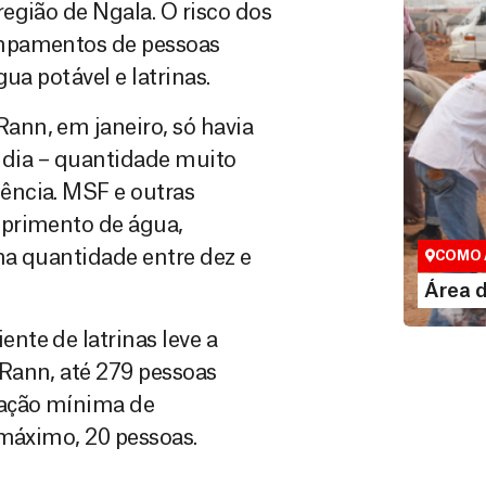
egião de Ngala. O risco dos
ampamentos de pessoas
ua potável e latrinas.
nn, em janeiro, só havia
r dia – quantidade muito
ência. MSF e outras
Área do
uprimento de água,
Espaço exc
ma quantidade entre dez e
COMO 
LE
Área 
nte de latrinas leve a
Rann, até 279 pessoas
lação mínima de
 máximo, 20 pessoas.