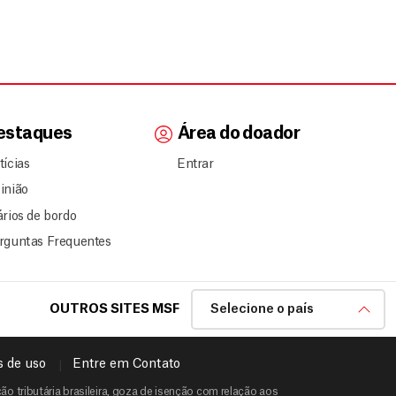
estaques
Área do doador
tícias
Entrar
inião
ários de bordo
rguntas Frequentes
OUTROS SITES MSF
Selecione o país
 de uso
Entre em Contato
o tributária brasileira, goza de isenção com relação aos