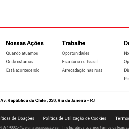
Nossas Ações
Trabalhe
D
Quando atuamos
Oportunidades
No
Onde estamos
Escritório no Brasil
Op
Está acontecendo
Arrecadação nas ruas
Di
Pe
Av. República do Chile , 230, Rio de Janeiro – RJ
íticas de Doações
Política de Utilização de Cookies
Termos
4.894/0001-48, é uma associação sem fins lucrativos que, nos termos da legislaçã