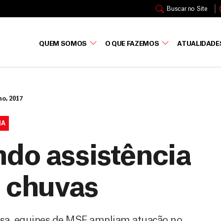
Buscar no Site
QUEM SOMOS
O QUE FAZEMOS
ATUALIDADE
ho, 2017
IA
ndo assistência
s chuvas
osa, equipes de MSF ampliam atuação no