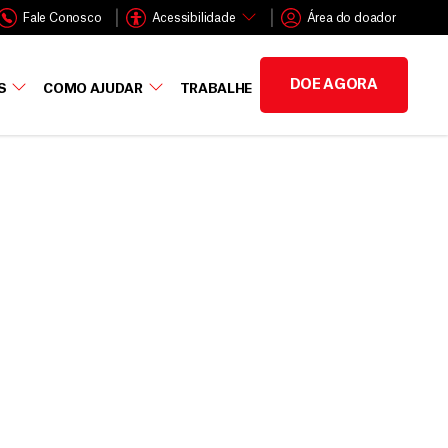
Fale Conosco
Acessibilidade
Área do doador
DOE AGORA
S
COMO AJUDAR
TRABALHE