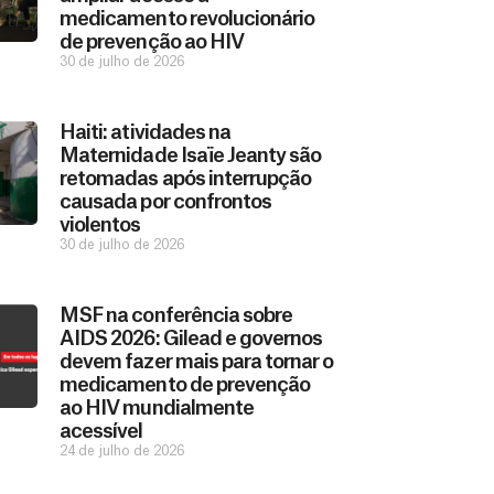
medicamento revolucionário
de prevenção ao HIV
30 de julho de 2026
Haiti: atividades na
Maternidade Isaïe Jeanty são
retomadas após interrupção
causada por confrontos
violentos
30 de julho de 2026
MSF na conferência sobre
AIDS 2026: Gilead e governos
devem fazer mais para tornar o
medicamento de prevenção
ao HIV mundialmente
acessível
24 de julho de 2026