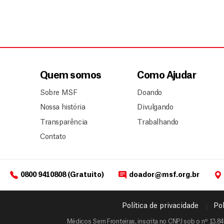
Quem somos
Como Ajudar
Sobre MSF
Doando
Nossa história
Divulgando
Transparência
Trabalhando
Contato
0800 9410808 (Gratuito)
doador@msf.org.br
Política de privacidade
Pol
Médicos Sem Fronteiras, inscrita no CNPJ sob o nº 13.84