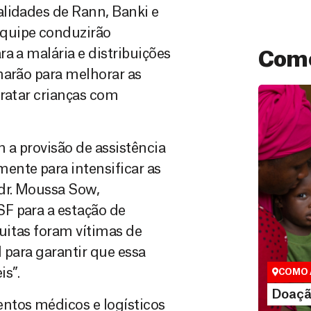
alidades de Rann, Banki e
quipe conduzirão
a a malária e distribuições
Como
harão para melhorar as
tratar crianças com
m a provisão de assistência
ente para intensificar as
 dr. Moussa Sow,
F para a estação de
Doação
uitas foram vítimas de
São as do
que nos p
l para garantir que essa
vidas em di
is”.
COMO 
LE
Doaçã
ntos médicos e logísticos