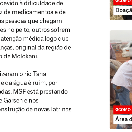
COMO 
devido à dificuldade de
LE
Doaçã
sez de medicamentos e de
tas pessoas que chegam
es no peito, outros sofrem
 atenção médica logo que
ças, original da região de
o de Molokani.
izeram o rio Tana
e da água é ruim, por
radas. MSF está prestando
Área do
e Garsen e nos
Espaço exc
strução de novas latrinas
COMO 
LE
Área 