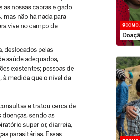
 as nossas cabras e gado
São as do
que nos p
s, mas não há nada para
vidas em di
ora vive no campo de
COMO 
LE
Doaçã
a, deslocados pelas
 de saúde adequados,
es existentes; pessoas de
 à medida que o nível da
nsultas e tratou cerca de
Doação
 doenças, sendo as
Você pode
atório superior, diarreia,
maneiras, 
as parasitárias. Essas
valor que de