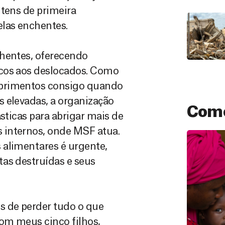
itens de primeira
elas enchentes.
chentes, oferecendo
icos aos deslocados. Como
uprimentos consigo quando
 elevadas, a organização
Como
sticas para abrigar mais de
 internos, onde MSF atua.
 alimentares é urgente,
as destruídas e seus
s de perder tudo o que
com meus cinco filhos,
Doação