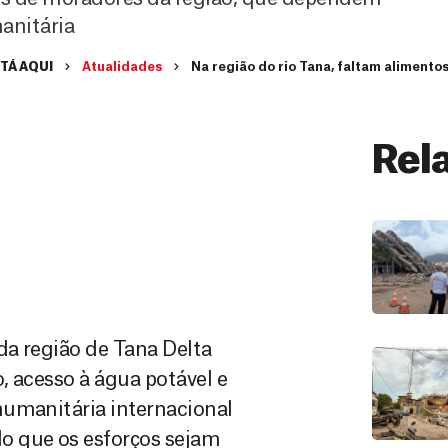
anitária
TÁ AQUI
Atualidades
Na região do rio Tana, faltam alimentos
Rel
a região de Tana Delta
, acesso à água potável e
humanitária internacional
o que os esforços sejam