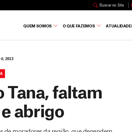
Buscar no Site
QUEM SOMOS
O QUE FAZEMOS
ATUALIDADE
il, 2013
IA
o Tana, faltam
 e abrigo
s de moradores da região, que dependem