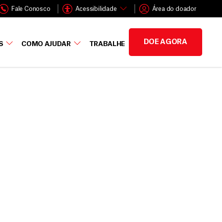
Fale Conosco
Acessibilidade
Área do doador
DOE AGORA
S
COMO AJUDAR
TRABALHE