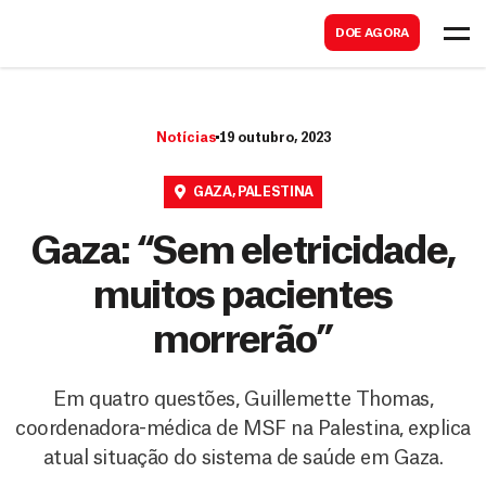
B
s
DOE AGORA
u
c
s
a
c
r
Notícias
19 outubro, 2023
a
r
GAZA
,
PALESTINA
Gaza: “Sem eletricidade,
muitos pacientes
morrerão”
Em quatro questões, Guillemette Thomas,
coordenadora-médica de MSF na Palestina, explica
atual situação do sistema de saúde em Gaza.