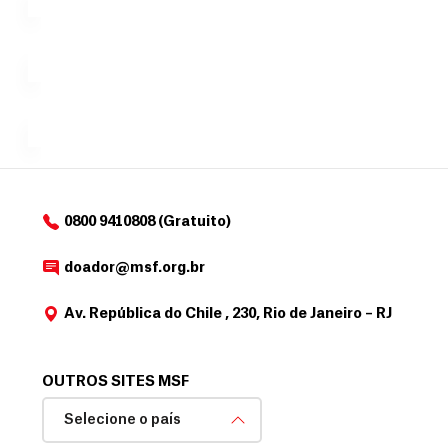
i
no valor
c
Á
Espaço
que
exclusivo
a
r
desejar....
para
e
doadores
a
de
MSF....
d
o
d
o
a
0800 9410808 (Gratuito)
d
o
doador@msf.org.br
r
Av. República do Chile , 230, Rio de Janeiro – RJ
OUTROS SITES MSF
Selecione o país