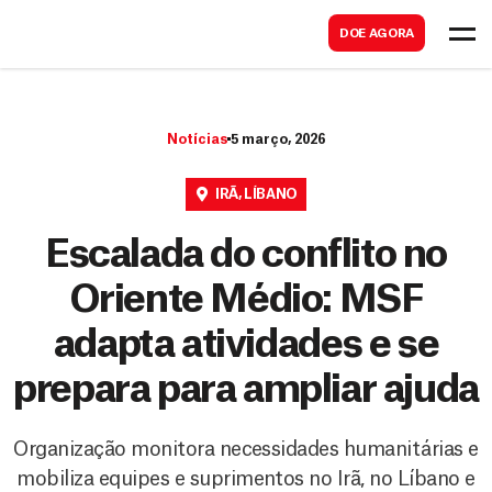
B
s
DOE AGORA
u
c
s
a
c
r
Notícias
5 março, 2026
a
r
IRÃ
,
LÍBANO
Escalada do conflito no
Oriente Médio: MSF
adapta atividades e se
prepara para ampliar ajuda
Organização monitora necessidades humanitárias e
mobiliza equipes e suprimentos no Irã, no Líbano e