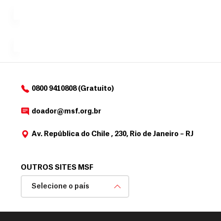
exclusivo
a
r
desejar....
para
e
doadores
a
de
MSF....
d
o
d
o
a
0800 9410808 (Gratuito)
d
o
doador@msf.org.br
r
Av. República do Chile , 230, Rio de Janeiro – RJ
OUTROS SITES MSF
Selecione o país