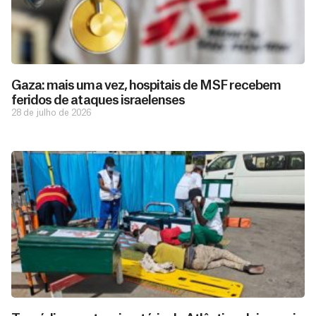
Gaza: mais uma vez, hospitais de MSF recebem
feridos de ataques israelenses
28 de julho de 2026
D
São as
doações
o
constantes
a
de pessoas
ç
como você