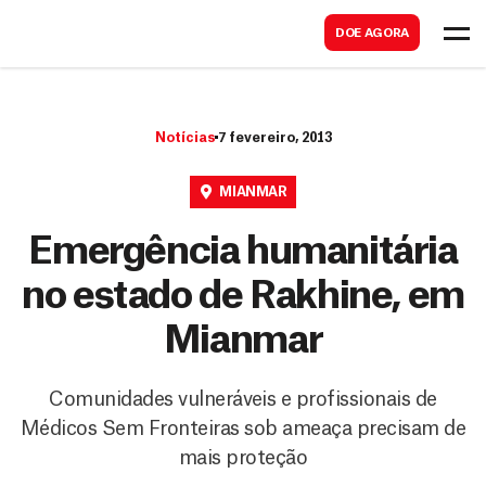
B
s
DOE AGORA
u
c
s
a
c
r
Notícias
7 fevereiro, 2013
a
r
MIANMAR
Emergência humanitária
no estado de Rakhine, em
Mianmar
Comunidades vulneráveis e profissionais de
Médicos Sem Fronteiras sob ameaça precisam de
mais proteção