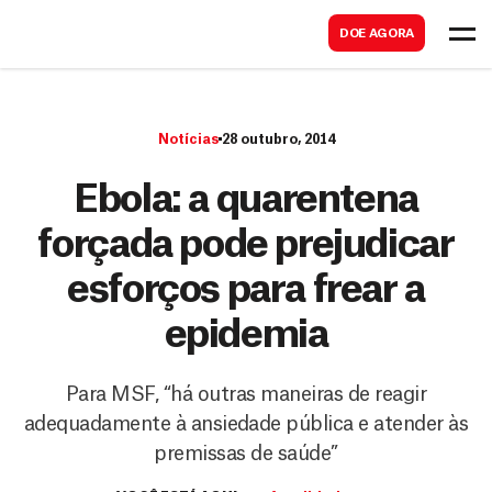
B
s
DOE AGORA
u
c
s
a
c
r
Notícias
28 outubro, 2014
a
r
Ebola: a quarentena
forçada pode prejudicar
esforços para frear a
epidemia
Para MSF, “há outras maneiras de reagir
adequadamente à ansiedade pública e atender às
premissas de saúde”