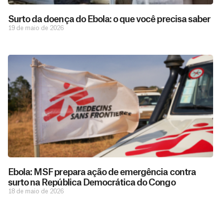
Surto da doença do Ebola: o que você precisa saber
19 de maio de 2026
D
São as
doações
o
constantes
a
de pessoas
ç
como você
Ebola: MSF prepara ação de emergência contra
que nos
ã
surto na República Democrática do Congo
D
Você
permitem
o
18 de maio de 2026
pode
o
estar
contribuir
M
preparados
a
com
e
para salvar
ç
MSF de