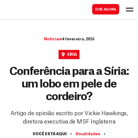
B
s
DOE AGORA
u
c
s
a
c
r
Notícias
4 fevereiro, 2016
a
r
SÍRIA
Conferência para a Síria:
um lobo em pele de
cordeiro?
Artigo de opinião escrito por Vickie Hawkings,
diretora executiva de MSF Inglaterra
VOCÊ ESTÁ AQUI
Atualidades