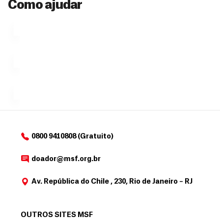
a
Como ajudar
Veja por
Ú
fazendo
que se
l
n
uma só
tornar...
doação,
i
no valor
c
Á
Espaço
que
exclusivo
a
r
desejar....
para
e
doadores
a
de
MSF....
d
o
d
o
a
0800 9410808 (Gratuito)
d
o
doador@msf.org.br
r
Av. República do Chile , 230, Rio de Janeiro – RJ
OUTROS SITES MSF