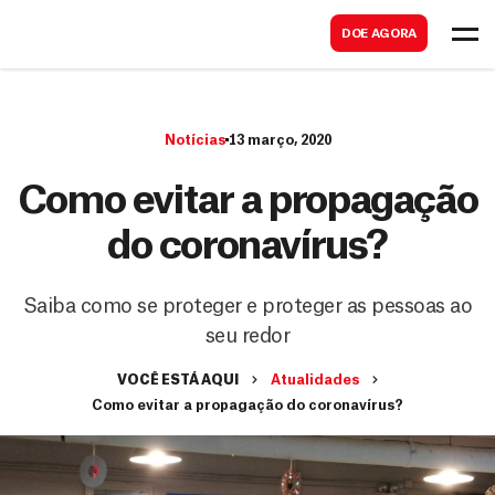
B
s
DOE AGORA
u
c
s
a
c
r
Notícias
13 março, 2020
a
r
Como evitar a propagação
do coronavírus?
Saiba como se proteger e proteger as pessoas ao
seu redor
VOCÊ ESTÁ AQUI
Atualidades
Como evitar a propagação do coronavírus?