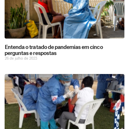
Entenda o tratado de pandemias em cinco
perguntas e respostas
26 de julho de 2023
D
São as
doações
o
constantes
a