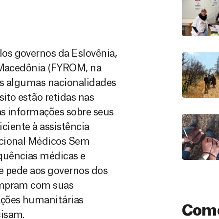
os governos da Eslovênia,
a Macedônia (FYROM, na
nas algumas nacionalidades
sito estão retidas nas
as informações sobre seus
iciente à assistência
acional Médicos Sem
quências médicas e
 e pede aos governos dos
cumpram com suas
ações humanitárias
Como
cisam.