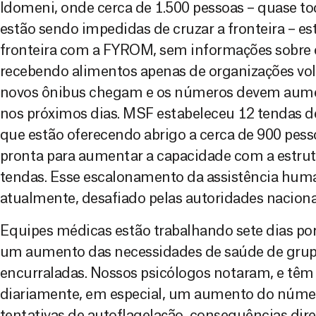
Idomeni, onde cerca de 1.500 pessoas – quase t
estão sendo impedidas de cruzar a fronteira – e
fronteira com a FYROM, sem informações sobre 
recebendo alimentos apenas de organizações volu
novos ônibus chegam e os números devem aumen
nos próximos dias. MSF estabeleceu 12 tendas d
que estão oferecendo abrigo a cerca de 900 pesso
pronta para aumentar a capacidade com a estrut
tendas. Esse escalonamento da assistência huma
atualmente, desafiado pelas autoridades nacionai
Equipes médicas estão trabalhando sete dias po
um aumento das necessidades de saúde de grupo
encurraladas. Nossos psicólogos notaram, e tê
diariamente, em especial, um aumento do númer
tentativas de autoflagelação, consequências dir