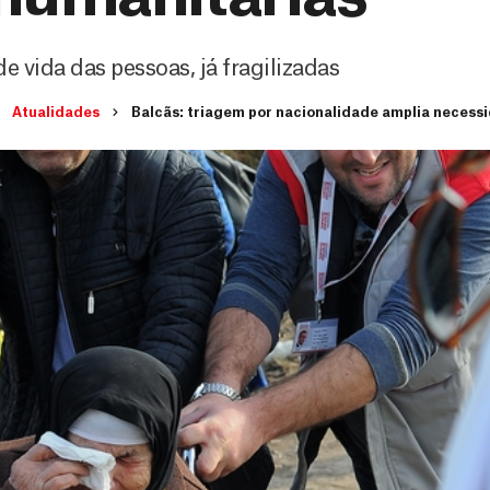
 vida das pessoas, já fragilizadas
Atualidades
Balcãs: triagem por nacionalidade amplia necess