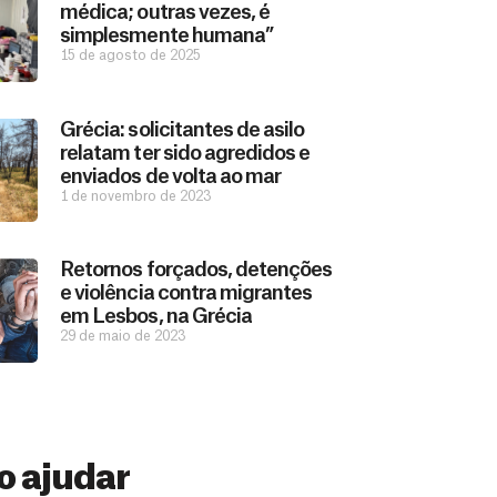
médica; outras vezes, é
simplesmente humana”
15 de agosto de 2025
Grécia: solicitantes de asilo
relatam ter sido agredidos e
enviados de volta ao mar
1 de novembro de 2023
Retornos forçados, detenções
e violência contra migrantes
em Lesbos, na Grécia
29 de maio de 2023
 ajudar