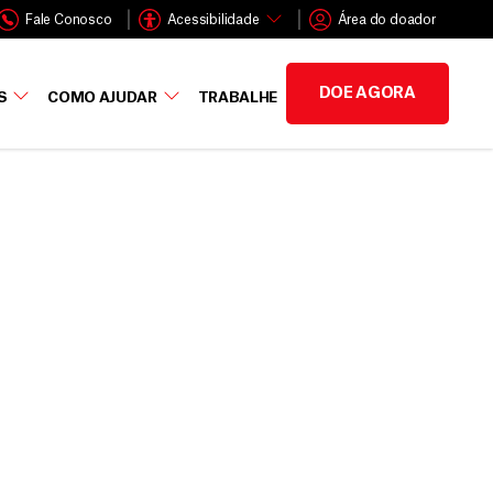
Fale Conosco
Acessibilidade
Área do doador
DOE AGORA
S
COMO AJUDAR
TRABALHE