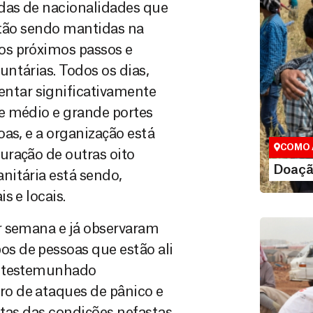
odas de nacionalidades que
stão sendo mantidas na
os próximos passos e
ntárias. Todos os dias,
Doação
tar significativamente
Você pode
e médio e grande portes
maneiras, 
as, e a organização está
valor que de
COMO 
uração de outras oito
LE
Doaçã
nitária está sendo,
s e locais.
r semana e já observaram
s de pessoas que estão ali
m testemunhado
o de ataques de pânico e
etas das condições nefastas