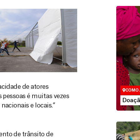
Doação
São as do
que nos p
vidas em di
acidade de atores
COMO 
s pessoas é muitas vezes
LE
Doaçã
nacionais e locais.”
nto de trânsito de