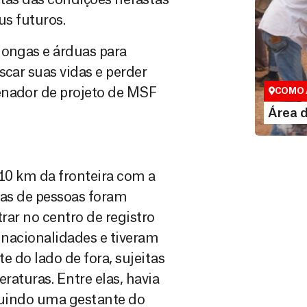
us futuros.
longas e árduas para
Área do
scar suas vidas e perder
Espaço exc
enador de projeto de MSF
COMO 
LE
Área 
10 km da fronteira com a
s de pessoas foram
rar no centro de registro
 nacionalidades e tiveram
te do lado de fora, sujeitas
raturas. Entre elas, havia
luindo uma gestante do