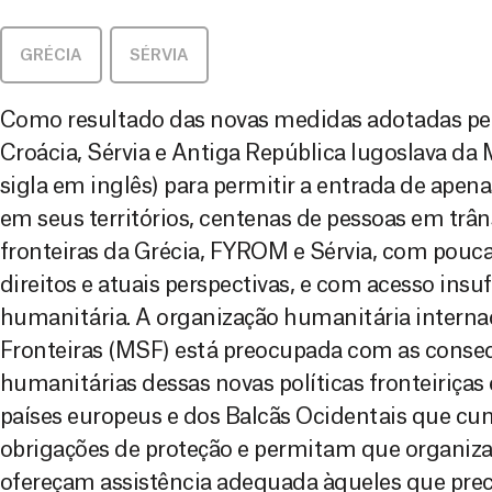
GRÉCIA
,
SÉRVIA
Como resultado das novas medidas adotadas pel
Croácia, Sérvia e Antiga República Iugoslava d
sigla em inglês) para permitir a entrada de ape
em seus territórios, centenas de pessoas em trân
fronteiras da Grécia, FYROM e Sérvia, com pouc
direitos e atuais perspectivas, e com acesso insuf
humanitária. A organização humanitária intern
Fronteiras (MSF) está preocupada com as conse
humanitárias dessas novas políticas fronteiriças
países europeus e dos Balcãs Ocidentais que 
obrigações de proteção e permitam que organiz
ofereçam assistência adequada àqueles que pre