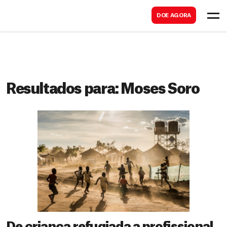
B
s
DOE AGORA
u
c
s
a
c
r
a
r
Resultados para:
Moses Soro